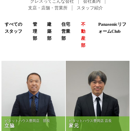
クレスってこんな会社
会社案内
支店・店舗・営業所
スタッフ紹介
すべての
管
建
住宅
不
Panasonicリフ
スタッフ
理
築
営業
動
ォームClub
部
部
部
産
部
ピタットハウス豊岡店 部長
ピタットハウス豊岡店 店長
立脇
家元