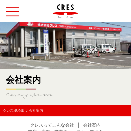
toggle
navigation
会社案内
Company information
クレスHOME
会社案内
クレスってこんな会社
会社案内